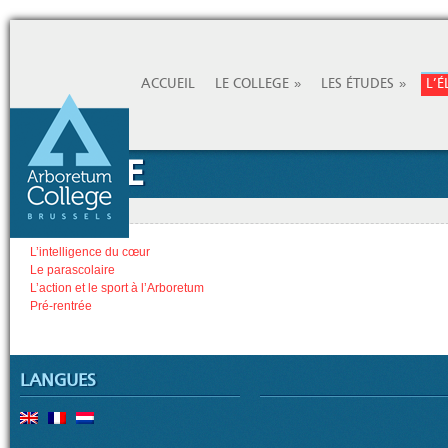
»
»
ACCUEIL
LE COLLEGE
LES ÉTUDES
L’É
L’ÉLÈVE
Accueil
»
L’élève
L’intelligence du cœur
Le parascolaire
L’action et le sport à l’Arboretum
Pré-rentrée
LANGUES