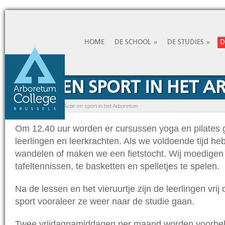
»
»
HOME
DE SCHOOL
DE STUDIES
D
ACTIE EN SPORT IN HET 
Home
»
De student
»
Actie en sport in het Arboretum
Om 12.40 uur worden er cursussen yoga en pilates
leerlingen en leerkrachten. Als we voldoende tijd h
wandelen of maken we een fietstocht. Wij moedigen 
tafeltennissen, te basketten en spelletjes te spelen.
Na de lessen en het vieruurtje zijn de leerlingen vrij 
sport vooraleer ze weer naar de studie gaan.
Twee vrijdagnamiddagen per maand worden voorb