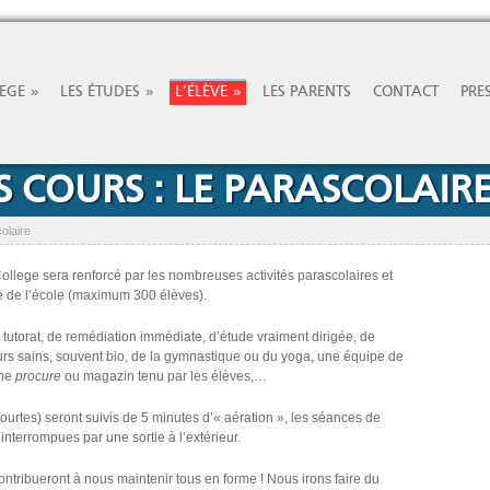
»
»
»
LEGE
LES ÉTUDES
L’ÉLÈVE
LES PARENTS
CONTACT
PRE
 COURS : LE PARASCOLAIR
olaire
ollege sera renforcé par les nombreuses activités parascolaires et
ine de l’école (maximum 300 élèves).
utorat, de remédiation immédiate, d’étude vraiment dirigée, de
urs sains, souvent bio, de la gymnastique ou du yoga, une équipe de
une
procure
ou magazin tenu par les élèves,…
urtes) seront suivis de 5 minutes d’« aération », les séances de
interrompues par une sortie à l’extérieur.
ontribueront à nous maintenir tous en forme ! Nous irons faire du