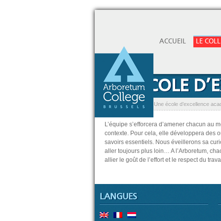
ACCUEIL
LE COL
UNE ÉCOLE D’
Accueil
»
Le College
»
Une école d’excellence ac
L’équipe s’efforcera
d’amener chacun au mei
contexte. Pour cela, elle développera des o
savoirs essentiels. Nous éveillerons sa cur
aller toujours plus loin… A l’Arboretum, ch
allier le goût de l’effort et le respect du tra
LANGUES