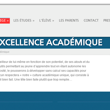
»
»
»
LEGE
LES ÉTUDES
L’ÉLÈVE
LES PARENTS
CONTACT
PRE
EXCELLENCE ACADÉMIQUE
adémique
lleur de lui-même en fonction de son potentiel, de ses atouts et du
utils permettant au jeune d’apprendre tout en étant autonome les
iosité, le pousserons à développer sans calcul ses capacités pour
acun respectera « notre » culture académique unique, qui consiste à
vail bien fait. Une tête bien faite plutôt que trop remplie…