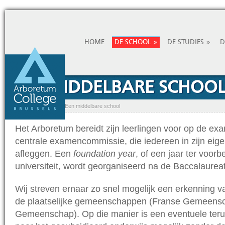
»
»
HOME
DE SCHOOL
DE STUDIES
D
EEN MIDDELBARE SCHOO
Home
»
Het College
»
Een middelbare school
Het Arboretum bereidt zijn leerlingen voor op de e
centrale examencommissie, die iedereen in zijn eig
afleggen. Een
foundation year
, of een jaar ter voorb
universiteit, wordt georganiseerd na de Baccalaurea
Wij streven ernaar zo snel mogelijk een erkenning 
de plaatselijke gemeenschappen (Franse Gemeens
Gemeenschap). Op die manier is een eventuele terug